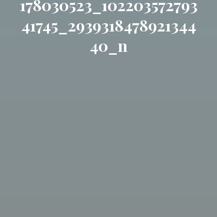
178030523_102203572793
41745_2939318478921344
40_n