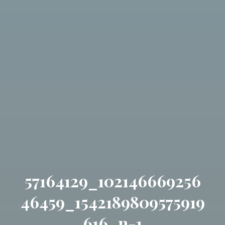
57164129_102146669256
46459_1542189809575919
616_n-1