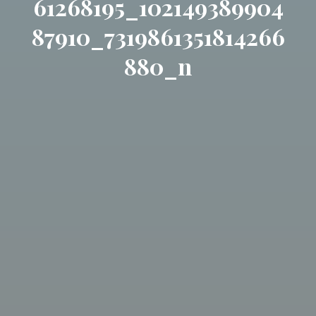
61268195_102149389904
87910_7319861351814266
880_n